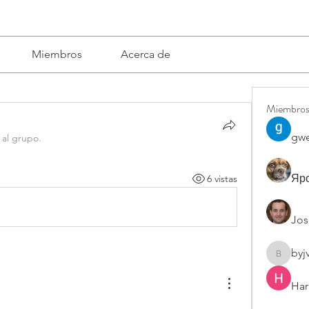
Miembros
Acerca de
Miembro
gwe
 al grupo.
Яро
6 vistas
Jos
byj
byjvttv8
Har