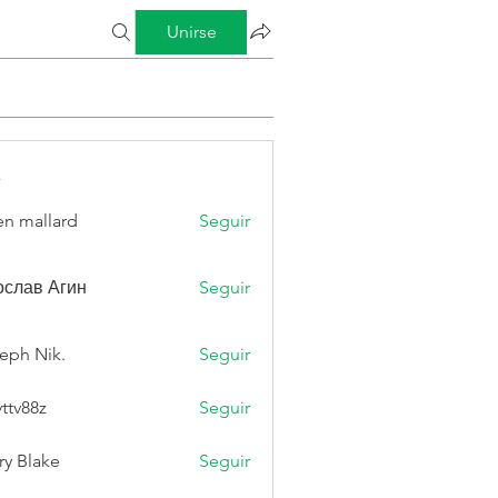
Unirse
s
n mallard
Seguir
слав Агин
Seguir
eph Nik.
Seguir
vttv88z
Seguir
8z
ry Blake
Seguir