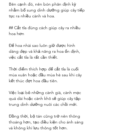
Bên cạnh đó, nên bón phân định kỳ 
nhằm bổ sung dinh dưỡng giúp cây tiếp 
tục ra nhiều cành và hoa.
## Cắt tỉa đúng cách giúp cây ra nhiều 
hoa hơn
Để hoa nhài sao luôn giữ được hình 
dáng đẹp và khả năng ra hoa ổn định, 
việc cắt tỉa là rất cần thiết.
Thời điểm thích hợp để cắt tỉa là cuối 
mùa xuân hoặc đầu mùa hè sau khi cây 
kết thúc đợt hoa đầu tiên.
Việc loại bỏ những cành già, cành mọc 
quá dài hoặc cành khô sẽ giúp cây tập 
trung dinh dưỡng nuôi các chồi mới.
Đồng thời, bộ tán cũng trở nên thông 
thoáng hơn, tạo điều kiện cho ánh sáng 
và không khí lưu thông tốt hơn.