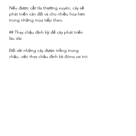
Nếu được cắt tỉa thường xuyên, cây sẽ 
phát triển cân đối và cho nhiều hoa hơn 
trong những mùa tiếp theo.
## Thay chậu định kỳ để cây phát triển 
lâu dài
Đối với những cây được trồng trong 
chậu, việc thay chậu định kỳ đóng vai trò 
rất quan trọng.
Sau khoảng hai năm, lượng dinh dưỡng 
trong đất sẽ giảm đáng kể, đồng thời 
bộ rễ cũng phát triển lớn hơn.
Lúc này, nên thay đất mới và chuyển cây 
sang chậu có kích thước lớn hơn một 
chút để tạo không gian cho rễ tiếp tục 
phát triển.
Việc bổ sung giá thể mới giàu dinh 
dưỡng sẽ giúp cây duy trì tốc độ sinh 