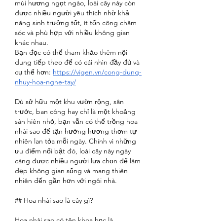
mùi hương ngọt ngào, loài cây này còn 
được nhiều người yêu thích nhờ khả 
năng sinh trưởng tốt, ít tốn công chăm 
sóc và phù hợp với nhiều không gian 
khác nhau.
Bạn đọc có thể tham khảo thêm nội 
dung tiếp theo để có cái nhìn đầy đủ và 
cụ thể hơn: 
https://vigen.vn/cong-dung-
nhuy-hoa-nghe-tay/
Dù sở hữu một khu vườn rộng, sân 
trước, ban công hay chỉ là một khoảng 
sân hiên nhỏ, bạn vẫn có thể trồng hoa 
nhài sao để tận hưởng hương thơm tự 
nhiên lan tỏa mỗi ngày. Chính vì những 
ưu điểm nổi bật đó, loài cây này ngày 
càng được nhiều người lựa chọn để làm 
đẹp không gian sống và mang thiên 
nhiên đến gần hơn với ngôi nhà.
## Hoa nhài sao là cây gì?
Hoa nhài sao có tên khoa học là 