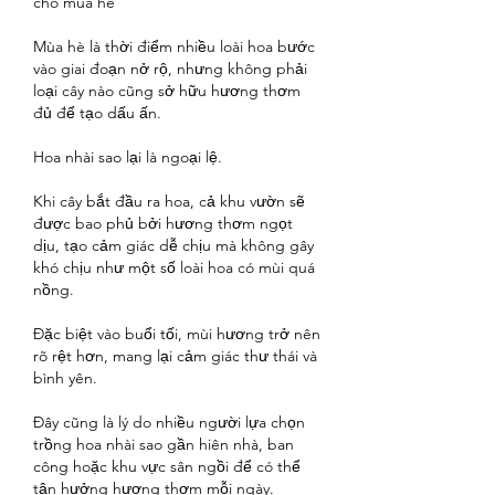
cho mùa hè
Mùa hè là thời điểm nhiều loài hoa bước 
vào giai đoạn nở rộ, nhưng không phải 
loại cây nào cũng sở hữu hương thơm 
đủ để tạo dấu ấn.
Hoa nhài sao lại là ngoại lệ.
Khi cây bắt đầu ra hoa, cả khu vườn sẽ 
được bao phủ bởi hương thơm ngọt 
dịu, tạo cảm giác dễ chịu mà không gây 
khó chịu như một số loài hoa có mùi quá 
nồng.
Đặc biệt vào buổi tối, mùi hương trở nên 
rõ rệt hơn, mang lại cảm giác thư thái và 
bình yên.
Đây cũng là lý do nhiều người lựa chọn 
trồng hoa nhài sao gần hiên nhà, ban 
công hoặc khu vực sân ngồi để có thể 
tận hưởng hương thơm mỗi ngày.