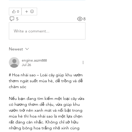
0
5
8
Write a comment...
Newest
engine.aszm888
Jul 26
# Hoa nhài sao – Loài cây giúp khu vườn 
thơm ngát suốt mùa hè, dễ trồng và dễ 
chăm sóc
Nếu bạn đang tìm kiếm một loại cây vừa 
có hương thơm dễ chịu, vừa giúp khu 
vườn trở nên xanh mát và nổi bật trong 
mùa hè thì hoa nhài sao là một lựa chọn 
rất đáng cân nhắc. Không chỉ sở hữu 
những bông hoa trắng nhỏ xinh cùng 