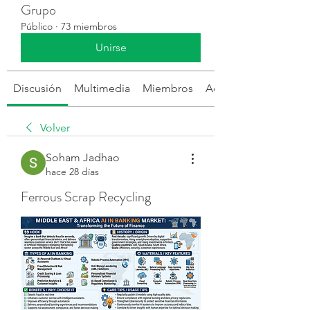
Grupo
Público
·
73 miembros
Unirse
Discusión
Multimedia
Miembros
Acerca de
Volver
Soham Jadhao
hace 28 días
Ferrous Scrap Recycling