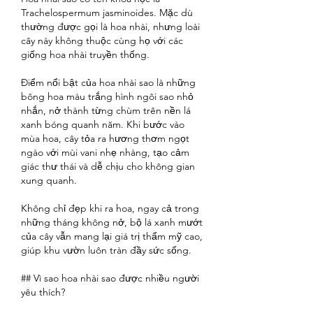
Trachelospermum jasminoides. Mặc dù 
thường được gọi là hoa nhài, nhưng loài 
cây này không thuộc cùng họ với các 
giống hoa nhài truyền thống.
Điểm nổi bật của hoa nhài sao là những 
bông hoa màu trắng hình ngôi sao nhỏ 
nhắn, nở thành từng chùm trên nền lá 
xanh bóng quanh năm. Khi bước vào 
mùa hoa, cây tỏa ra hương thơm ngọt 
ngào với mùi vani nhẹ nhàng, tạo cảm 
giác thư thái và dễ chịu cho không gian 
xung quanh.
Không chỉ đẹp khi ra hoa, ngay cả trong 
những tháng không nở, bộ lá xanh mướt 
của cây vẫn mang lại giá trị thẩm mỹ cao, 
giúp khu vườn luôn tràn đầy sức sống.
## Vì sao hoa nhài sao được nhiều người 
yêu thích?