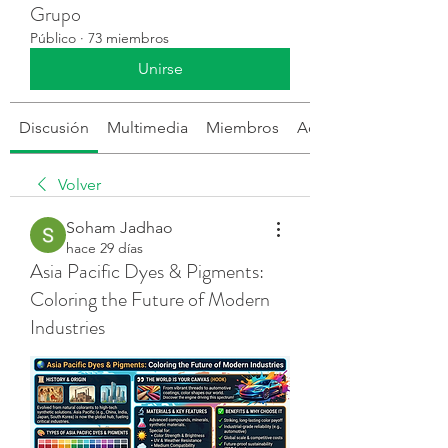
Grupo
Público
·
73 miembros
Unirse
Discusión
Multimedia
Miembros
Acerca de
Volver
Soham Jadhao
hace 29 días
Asia Pacific Dyes & Pigments:
Coloring the Future of Modern
Industries