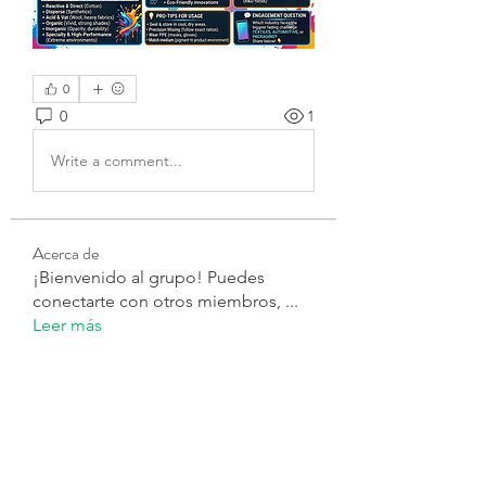
0
0
1
Write a comment...
Acerca de
¡Bienvenido al grupo! Puedes
conectarte con otros miembros,
...
Leer más
Miembros
gwen mallard
Seguir
Ярослав Агин
Seguir