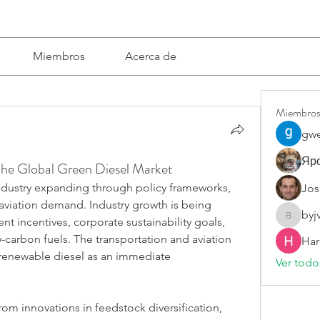
Miembros
Acerca de
Miembro
gwe
Яро
 the Global Green Diesel Market
ndustry expanding through policy frameworks, 
Jos
aviation demand. Industry growth is being 
byj
 incentives, corporate sustainability goals, 
byjvttv8
arbon fuels. The transportation and aviation 
Har
renewable diesel as an immediate 
Ver todo
rom innovations in feedstock diversification, 