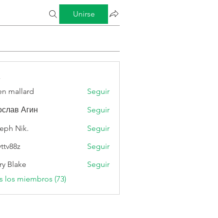
Unirse
s
n mallard
Seguir
слав Агин
Seguir
eph Nik.
Seguir
vttv88z
Seguir
8z
ry Blake
Seguir
s los miembros (73)