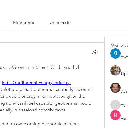
Miembros
Acerca de
Miembro
gwe
ustry Growth in Smart Grids and IoT
Яро
 
India Geothermal Energy Industry 
pilot projects. Geothermal currently accounts 
Jos
s renewable energy mix. However, given the 
g non-fossil fuel capacity, geothermal could 
byj
byjvttv8
pecially in baseload contributions.
Har
pend on overcoming economic barriers, 