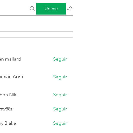
Unirse
s
n mallard
Seguir
слав Агин
Seguir
eph Nik.
Seguir
vttv88z
Seguir
8z
ry Blake
Seguir