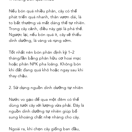
Nếu bón quá nhiều phân, cây có thể 
phát triển quá nhanh, thân vươn dài, lá 
to bất thường và mất dáng thế tự nhiên. 
Trong cây cảnh, điều này gọi là phá thế. 
Ngược lại, nếu bón quá ít, cây sẽ thiếu 
dinh dưỡng, lá vàng và rụng sớm.
Tốt nhất nên bón phân định kỳ 1–2 
tháng/lần bằng phân hữu cơ hoai mục 
hoặc phân NPK pha loãng. Không bón 
khi đất đang quá khô hoặc ngay sau khi 
thay chậu.
2. Sử dụng nguồn dinh dưỡng tự nhiên
Nước vo gạo để qua một đêm có thể 
dùng tưới cây với lượng vừa phải. Đây là 
nguồn dinh dưỡng tự nhiên giúp bổ 
sung khoáng chất nhẹ nhàng cho cây.
Ngoài ra, khi chọn cây giống ban đầu, 