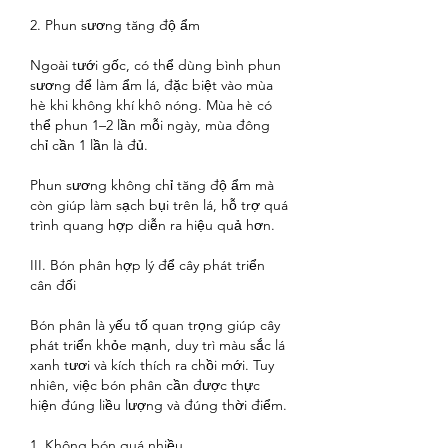
2. Phun sương tăng độ ẩm
Ngoài tưới gốc, có thể dùng bình phun 
sương để làm ẩm lá, đặc biệt vào mùa 
hè khi không khí khô nóng. Mùa hè có 
thể phun 1–2 lần mỗi ngày, mùa đông 
chỉ cần 1 lần là đủ.
Phun sương không chỉ tăng độ ẩm mà 
còn giúp làm sạch bụi trên lá, hỗ trợ quá 
trình quang hợp diễn ra hiệu quả hơn.
III. Bón phân hợp lý để cây phát triển 
cân đối
Bón phân là yếu tố quan trọng giúp cây 
phát triển khỏe mạnh, duy trì màu sắc lá 
xanh tươi và kích thích ra chồi mới. Tuy 
nhiên, việc bón phân cần được thực 
hiện đúng liều lượng và đúng thời điểm.
1. Không bón quá nhiều