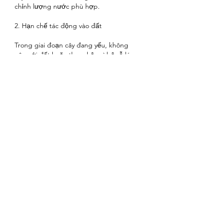
chỉnh lượng nước phù hợp.
2. Hạn chế tác động vào đất
Trong giai đoạn cây đang yếu, không 
nên xới đất hoặc thay chậu vì bộ rễ lúc 
này rất nhạy cảm. Việc động thổ có thể 
làm rễ tổn thương nặng hơn.
Chỉ nên cắt bỏ các lá vàng úa, khô héo 
để giảm tiêu hao dinh dưỡng. Sau khi 
cây xuất hiện chồi non hoặc lá mới, 
chứng tỏ cây đã phục hồi.
3. Thay đất khi cây ổn định
Khi cây lấy lại sức sống, có thể thay đất 
mới giàu dinh dưỡng hơn. Nên sử dụng 
đất mục, đất phù sa trộn với phân hữu 
cơ hoai mục để tăng độ tơi xốp và khả 
năng thoát nước.