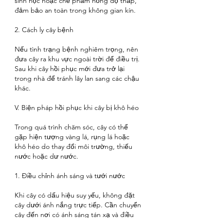
sinh học hoặc chế phẩm nồng độ thấp, 
đảm bảo an toàn trong không gian kín.
2. Cách ly cây bệnh
Nếu tình trạng bệnh nghiêm trọng, nên 
đưa cây ra khu vực ngoài trời để điều trị. 
Sau khi cây hồi phục mới đưa trở lại 
trong nhà để tránh lây lan sang các chậu 
khác.
V. Biện pháp hồi phục khi cây bị khô héo
Trong quá trình chăm sóc, cây có thể 
gặp hiện tượng vàng lá, rụng lá hoặc 
khô héo do thay đổi môi trường, thiếu 
nước hoặc dư nước.
1. Điều chỉnh ánh sáng và tưới nước
Khi cây có dấu hiệu suy yếu, không đặt 
cây dưới ánh nắng trực tiếp. Cần chuyển 
cây đến nơi có ánh sáng tán xạ và điều 