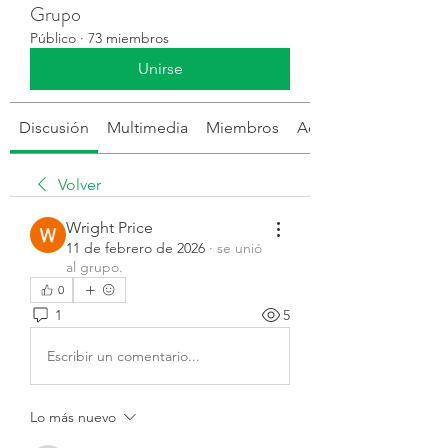
Grupo
Público
·
73 miembros
Unirse
Discusión
Multimedia
Miembros
Acerca de
Volver
Wright Price
11 de febrero de 2026
·
se unió
al grupo.
0
1
5
Escribir un comentario...
Lo más nuevo