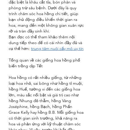
đặc biệt là khâu cắt tỉa, bón phân và 
phòng trừ sâu bệnh. Dưới đây là quy 
trình chăm sóc hoa hồng chi tiết, giúp 
bạn chủ động điều khiển thời gian ra 
hoa, mang đến một không gian xuân rực 
rỡ và tràn đầy sinh khí.
Bạn đọc có thể tham khảo thêm nội 
dung tiếp theo để có cái nhìn đầy đủ và 
cụ thể hơn: 
trung tâm nuôi cấy mô uy tín
Tổng quan về các giống hoa hồng phổ 
biến trồng dịp Tết
Hoa hồng có rất nhiều giống, từ những 
loại hoa nhỏ, sai bông như hồng tỉ muội, 
hồng Huế, tường vi đến các giống hoa 
lớn, màu sắc nổi bật và giá trị cao như 
hồng Nhung đỏ thẫm, hồng Vàng 
Joséphine, hồng Bạch, hồng Phấn 
Grace Kelly hay hồng B.B. Mỗi giống hoa 
có thời gian sinh trưởng, khả năng ra 
hoa và phản ứng với kỹ thuật chăm sóc 
khác nhau. Vì vậy, trước khi bắt đầu 