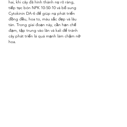
hai, khi cây đã hình thành nụ rõ ràng, 
tiếp tục bón NPK 10-50-10 và bổ sung 
Cytokinin DA-6 để giúp nụ phát triển 
đồng đều, hoa to, màu sắc đẹp và lâu 
tàn. Trong giai đoạn này, cần hạn chế 
đạm, tập trung vào lân và kali để tránh 
cây phát triển lá quá mạnh làm chậm nở 
hoa.
Phòng trừ sâu bệnh để đảm bảo hoa nở 
đẹp
Trong quá trình chăm sóc hoa hồng dịp 
cận Tết, sâu bệnh là yếu tố có thể làm 
hỏng toàn bộ công sức nếu không kiểm 
soát kịp thời.
Các bệnh hại thường gặp trên hoa hồng
Bệnh gỉ sắt thường xuất hiện ở mặt 
dưới lá với các vết màu vàng cam hoặc 
nâu, làm lá khô và rụng sớm. Bệnh phấn 
trắng gây ra lớp bột trắng xám trên lá 