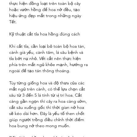
thực hiện đồng loạt trên toàn bộ cây 
hoặc vườn hồng để hoa nở đều, tạo 
hiệu ứng đẹp mắt trong những ngày 
Tết.
Kỹ thuật cắt tỉa hoa hồng đúng cách
Khi cắt tỉa, cần loại bỏ toàn bộ hoa tàn, 
cành già yếu, cành tăm, lá sâu bệnh và 
tỉa bớt nụ nhỏ. Vết cắt nên thực hiện 
phía trên mắt ngủ khỏe mạnh, hướng ra 
ngoài để tạo tán thông thoáng.
Tùy từng giống hoa và độ thưa của các 
mắt ngủ trên cành, có thể lựa chọn cắt 
sâu từ 3 đến 5 lá tính từ vị trí hoa. Cắt 
càng gần ngọn thì cây ra hoa càng sớm, 
cắt sâu xuống gốc thì thời gian nở hoa 
sẽ kéo dài hơn. Đây là yếu tố then chốt 
giúp người trồng điều chỉnh thời điểm 
hoa bung nở theo mong muốn.