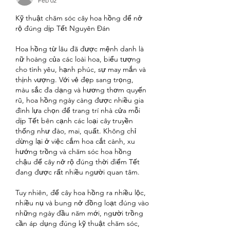
Feb 02
Kỹ thuật chăm sóc cây hoa hồng để nở 
rộ đúng dịp Tết Nguyên Đán
Hoa hồng từ lâu đã được mệnh danh là 
nữ hoàng của các loài hoa, biểu tượng 
cho tình yêu, hạnh phúc, sự may mắn và 
thịnh vượng. Với vẻ đẹp sang trọng, 
màu sắc đa dạng và hương thơm quyến 
rũ, hoa hồng ngày càng được nhiều gia 
đình lựa chọn để trang trí nhà cửa mỗi 
dịp Tết bên cạnh các loại cây truyền 
thống như đào, mai, quất. Không chỉ 
dừng lại ở việc cắm hoa cắt cành, xu 
hướng trồng và chăm sóc hoa hồng 
chậu để cây nở rộ đúng thời điểm Tết 
đang được rất nhiều người quan tâm.
Tuy nhiên, để cây hoa hồng ra nhiều lộc, 
nhiều nụ và bung nở đồng loạt đúng vào 
những ngày đầu năm mới, người trồng 
cần áp dụng đúng kỹ thuật chăm sóc, 