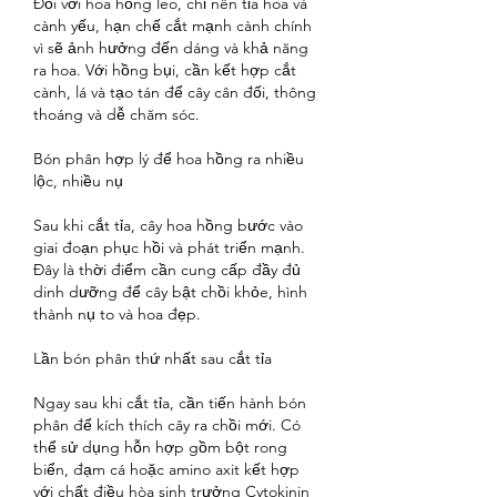
Đối với hoa hồng leo, chỉ nên tỉa hoa và 
cành yếu, hạn chế cắt mạnh cành chính 
vì sẽ ảnh hưởng đến dáng và khả năng 
ra hoa. Với hồng bụi, cần kết hợp cắt 
cành, lá và tạo tán để cây cân đối, thông 
thoáng và dễ chăm sóc.
Bón phân hợp lý để hoa hồng ra nhiều 
lộc, nhiều nụ
Sau khi cắt tỉa, cây hoa hồng bước vào 
giai đoạn phục hồi và phát triển mạnh. 
Đây là thời điểm cần cung cấp đầy đủ 
dinh dưỡng để cây bật chồi khỏe, hình 
thành nụ to và hoa đẹp.
Lần bón phân thứ nhất sau cắt tỉa
Ngay sau khi cắt tỉa, cần tiến hành bón 
phân để kích thích cây ra chồi mới. Có 
thể sử dụng hỗn hợp gồm bột rong 
biển, đạm cá hoặc amino axit kết hợp 
với chất điều hòa sinh trưởng Cytokinin 