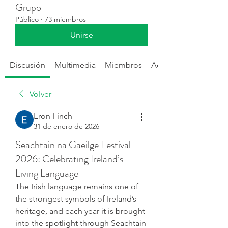
Grupo
Público
·
73 miembros
Unirse
Discusión
Multimedia
Miembros
Acerca de
Volver
Eron Finch
31 de enero de 2026
Seachtain na Gaeilge Festival
2026: Celebrating Ireland’s
Living Language
The Irish language remains one of 
the strongest symbols of Ireland’s 
heritage, and each year it is brought 
into the spotlight through Seachtain 