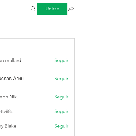
Unirse
s
n mallard
Seguir
слав Агин
Seguir
eph Nik.
Seguir
vttv88z
Seguir
8z
ry Blake
Seguir