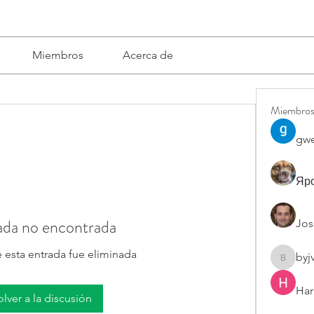
Miembros
Acerca de
Miembro
gwe
Яро
ada no encontrada
Jos
 esta entrada fue eliminada
byj
byjvttv8
Har
olver a la discusión