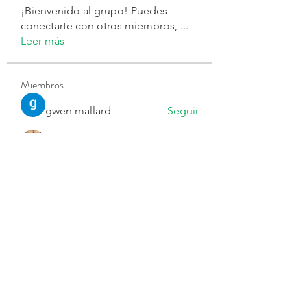
¡Bienvenido al grupo! Puedes
conectarte con otros miembros,
...
Leer más
Miembros
gwen mallard
Seguir
Ярослав Агин
Seguir
Joseph Nik.
Seguir
byjvttv88z
Seguir
byjvttv88z
Harry Blake
Seguir
Ver todos los miembros (73)