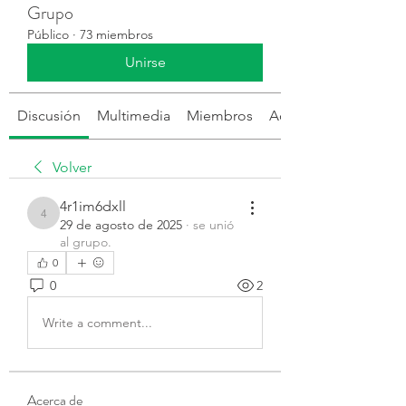
Grupo
Público
·
73 miembros
Unirse
Discusión
Multimedia
Miembros
Acerca de
Volver
4r1im6dxll
4r1im6dxll
29 de agosto de 2025
·
se unió
al grupo.
0
0
2
Write a comment...
Acerca de