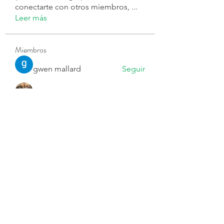
conectarte con otros miembros,
...
Leer más
Miembros
gwen mallard
Seguir
Ярослав Агин
Seguir
Joseph Nik.
Seguir
byjvttv88z
Seguir
byjvttv88z
Harry Blake
Seguir
Ver todos los miembros (73)