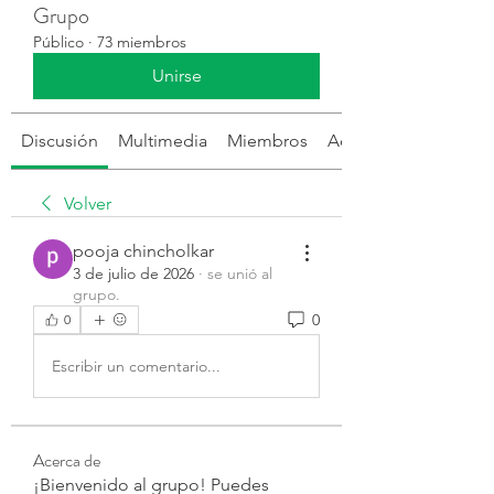
Grupo
Público
·
73 miembros
Unirse
Discusión
Multimedia
Miembros
Acerca de
Volver
pooja chincholkar
3 de julio de 2026
·
se unió al
grupo.
0
0
Escribir un comentario...
Acerca de
¡Bienvenido al grupo! Puedes