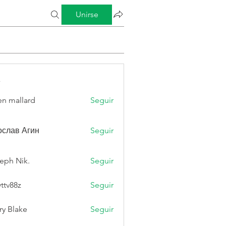
Unirse
s
n mallard
Seguir
слав Агин
Seguir
eph Nik.
Seguir
vttv88z
Seguir
8z
ry Blake
Seguir