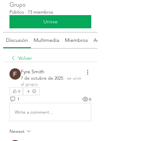
Grupo
Público
·
73 miembros
Unirse
Discusión
Multimedia
Miembros
Acerca de
Volver
Fyre Smith
7 de octubre de 2025
·
se unió
al grupo.
0
1
6
Write a comment...
Newest