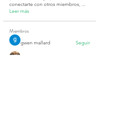
conectarte con otros miembros,
...
Leer más
Miembros
gwen mallard
Seguir
Ярослав Агин
Seguir
Joseph Nik.
Seguir
byjvttv88z
Seguir
byjvttv88z
Harry Blake
Seguir
Ver todos los miembros (73)