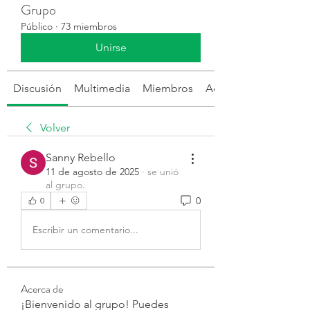
Grupo
Público
·
73 miembros
Unirse
Discusión
Multimedia
Miembros
Acerca de
Volver
Sanny Rebello
11 de agosto de 2025
·
se unió
al grupo.
0
0
Escribir un comentario...
Acerca de
¡Bienvenido al grupo! Puedes