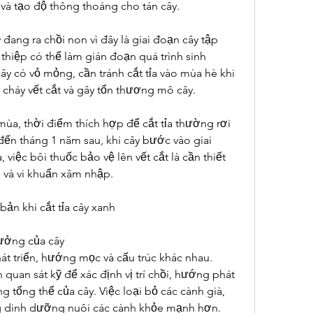
và tạo độ thông thoáng cho tán cây.
 đang ra chồi non vì đây là giai đoạn cây tập 
n thiệp có thể làm gián đoạn quá trình sinh 
ây có vỏ mỏng, cần tránh cắt tỉa vào mùa hè khi 
cháy vết cắt và gây tổn thương mô cây.
mùa, thời điểm thích hợp để cắt tỉa thường rơi 
ến tháng 1 năm sau, khi cây bước vào giai 
, việc bôi thuốc bảo vệ lên vết cắt là cần thiết 
và vi khuẩn xâm nhập.
ản khi cắt tỉa cây xanh
rưởng của cây
át triển, hướng mọc và cấu trúc khác nhau. 
n quan sát kỹ để xác định vị trí chồi, hướng phát 
ng tổng thể của cây. Việc loại bỏ các cành già, 
ng dinh dưỡng nuôi các cành khỏe mạnh hơn.