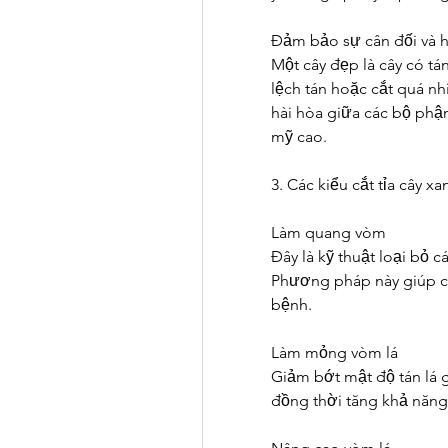
Đảm bảo sự cân đối và h
Một cây đẹp là cây có tán 
lệch tán hoặc cắt quá nh
hài hòa giữa các bộ phận 
mỹ cao.
3. Các kiểu cắt tỉa cây x
Làm quang vòm
Đây là kỹ thuật loại bỏ c
Phương pháp này giúp câ
bệnh.
Làm mỏng vòm lá
Giảm bớt mật độ tán lá 
đồng thời tăng khả năng