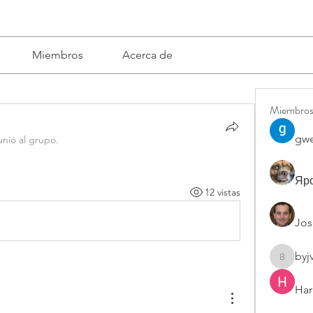
Miembros
Acerca de
Miembro
gwe
unió al grupo.
Яро
12 vistas
Jos
byj
byjvttv8
Har