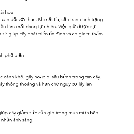
ài hòa
cân đối với thân. Khi cắt tỉa, cần tránh tình trạng 
iều làm mất dáng tự nhiên. Việc giữ được sự 
sẽ giúp cây phát triển ổn định và có giá trị thẩm 
anh phổ biến
ác cành khô, gãy hoặc bị sâu bệnh trong tán cây. 
y thông thoáng và hạn chế nguy cơ lây lan 
giúp cây giảm sức cản gió trong mùa mưa bão, 
 nhận ánh sáng.