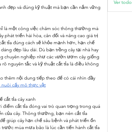
Ver todo
 xanh đẹp và đúng kỹ thuật mà bạn cần nắm vững
chỉ là một công việc chăm sóc thông thường mà 
 phát triển hài hòa, cân đối và nâng cao giá trị 
ắt tỉa đúng cách sẽ khỏe mạnh hơn, hạn chế 
 dáng đẹp lâu dài. Dù bạn trồng cây tại nhà hay 
ng chuyên nghiệp như các vườn ươm cây giống 
 rõ nguyên tắc và kỹ thuật cắt tỉa là điều không 
 thêm nội dung tiếp theo để có cái nhìn đầy 
ụ nuôi cấy mô thực vật
ể cắt tỉa cây xanh
i điểm cắt tỉa đóng vai trò quan trọng trong quá 
iển của cây. Thông thường, bạn nên cắt tỉa 
ể giúp cây hạn chế sâu bệnh và phát triển ổn 
 trước mùa mưa bão là lúc cần tiến hành cắt tỉa 