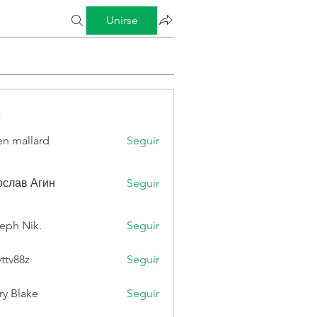
Unirse
s
n mallard
Seguir
слав Агин
Seguir
eph Nik.
Seguir
vttv88z
Seguir
8z
ry Blake
Seguir