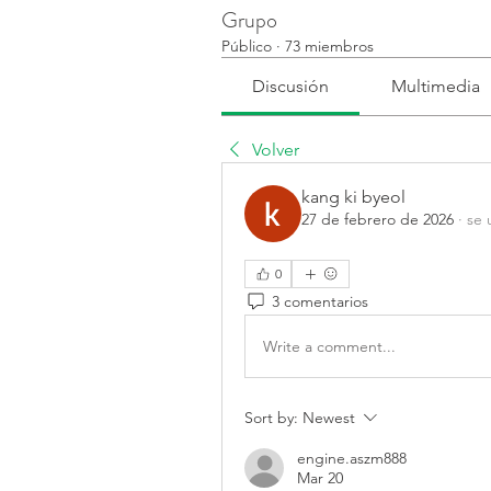
Grupo
Público
·
73 miembros
Discusión
Multimedia
Volver
kang ki byeol
27 de febrero de 2026
·
se 
0
3 comentarios
Write a comment...
Sort by:
Newest
engine.aszm888
Mar 20