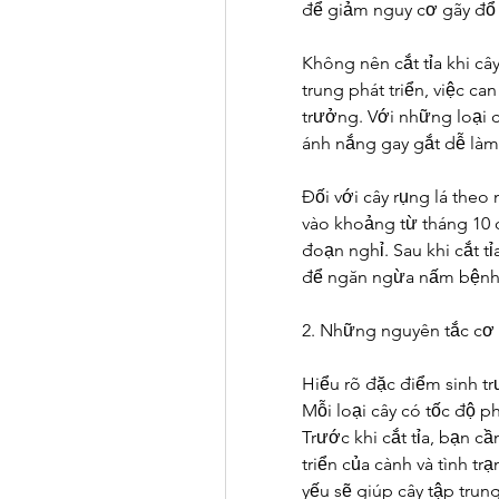
để giảm nguy cơ gãy đổ 
Không nên cắt tỉa khi cây
trung phát triển, việc ca
trưởng. Với những loại c
ánh nắng gay gắt dễ làm 
Đối với cây rụng lá theo 
vào khoảng từ tháng 10 đ
đoạn nghỉ. Sau khi cắt tỉa
để ngăn ngừa nấm bệnh 
2. Những nguyên tắc cơ b
Hiểu rõ đặc điểm sinh t
Mỗi loại cây có tốc độ ph
Trước khi cắt tỉa, bạn cầ
triển của cành và tình trạ
yếu sẽ giúp cây tập tru