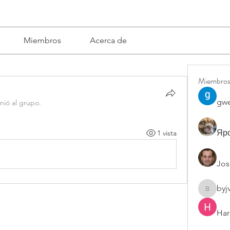
Miembros
Acerca de
Miembro
gwe
nió al grupo.
Яро
1 vista
Jos
byj
byjvttv8
Har