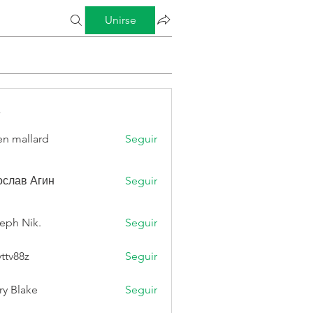
Unirse
s
n mallard
Seguir
слав Агин
Seguir
eph Nik.
Seguir
vttv88z
Seguir
8z
ry Blake
Seguir