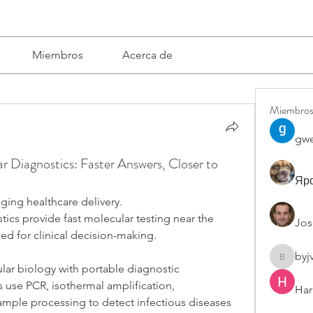
Miembros
Acerca de
Miembro
gwe
 Diagnostics: Faster Answers, Closer to
Яро
ging healthcare delivery.
ics provide fast molecular testing near the 
Jos
ed for clinical decision-making.
byj
byjvttv8
r biology with portable diagnostic 
se PCR, isothermal amplification, 
Har
mple processing to detect infectious diseases 