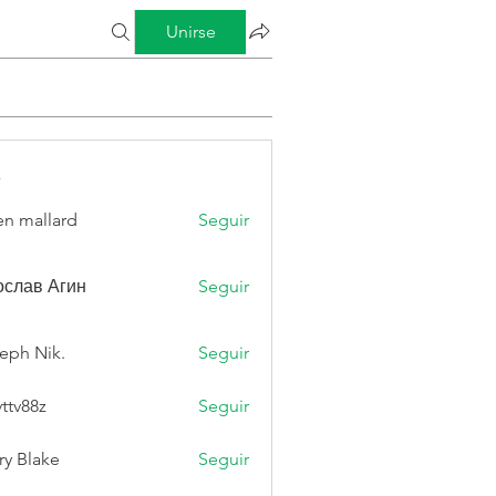
Unirse
s
n mallard
Seguir
слав Агин
Seguir
eph Nik.
Seguir
vttv88z
Seguir
8z
ry Blake
Seguir